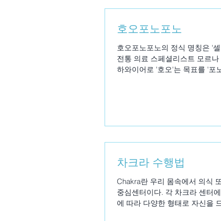
호오포노포노
호오포노포노의 정식 명칭은 '
전통 의료 스페셜리스트 모르나
하와이어로 '호오'는 목표를 '포노
차크라 수행법
Chakra란 우리 몸속에서 의
중심센터이다. 각 차크라 센터에는
에 따라 다양한 형태로 자신을 드