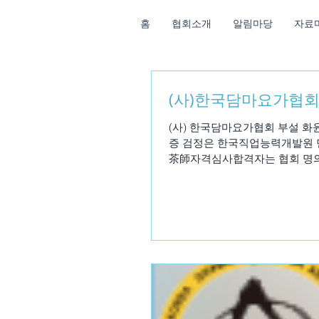
홈
협회소개
알림마당
자료
(사)한국담마요가협
(사) 한국담마요가협회 부설 
증 검정은 한국직업능력개발원 민간
茶師자격심사합격자는 협