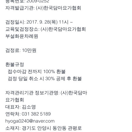
등록번호: 2009-0252
자격발급기관: (사)한국담마요가협회
검정일시: 2017. 9. 28(목) 11시 ~
교육및검정장소: (사)한국담마요가협회
부설화윤차례원
검정료: 10만원
환불규정
  접수마감 전까지 100% 환불
  검정 당일 취소 시 30% 공제 후 환불
자격관리기관 정보기관명: (사)한국담마
요가협회
대표자: 김소영
연락처: 031 382 5189      
hyoga0240@naver.com
소재지: 경기도 안양시 동안동 관평로 