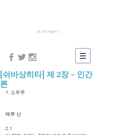
로그인/가입하기
[쉬바상히타] 제 2장 - 인간
론
1. 소우주
메루 산
2.1