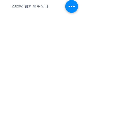
2020년 협회 연수 안내
사)한국담마요가협회 지도자 자격검정 공
고
사)한국담마요가협회 지도자 자격검정 공
고
2020년 제15차 정기총회