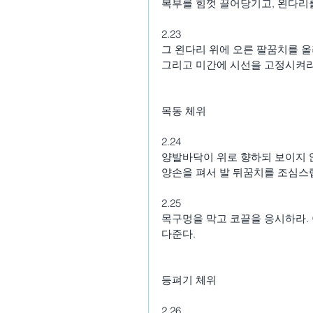
복부를 힘껏 끌어당기고, 왼다리
2.23
그 왼다리 위에 오른 팔꿈치를 올
그리고 미간에 시선을 고정시켜라
목동 체위
2.24
양발바닥이 위로 향하되 보이지 
양손을 펴서 발 뒤꿈치를 조심스
2.25
목구멍을 막고 코끝을 응시하라.
다준다.
등펴기 체위
2.26