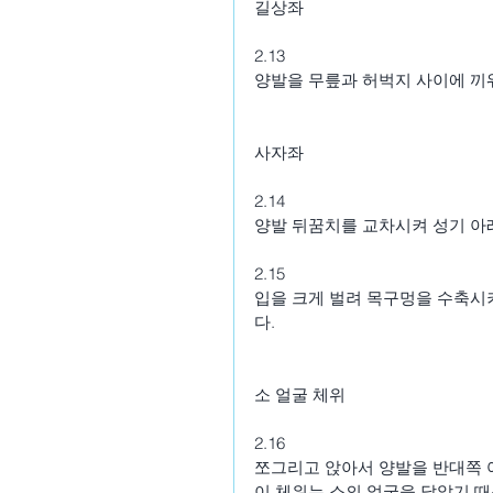
길상좌
2.13
양발을 무릎과 허벅지 사이에 끼워
사자좌
2.14
양발 뒤꿈치를 교차시켜 성기 아
2.15
입을 크게 벌려 목구멍을 수축시
다.
소 얼굴 체위
2.16
쪼그리고 앉아서 양발을 반대쪽 
이 체위는 소의 얼굴을 닮았기 때