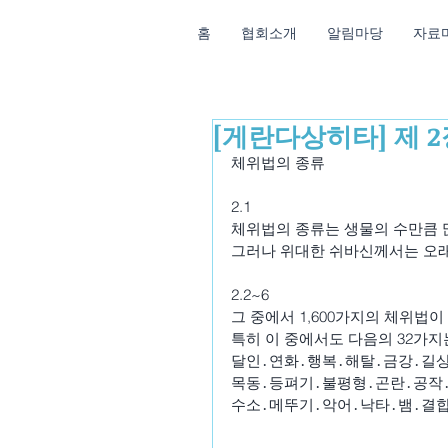
홈
협회소개
알림마당
자료
[게란다상히타] 제 2
체위법의 종류
2.1
체위법의 종류는 생물의 수만큼 
그러나 위대한 쉬바신께서는 오래 
2.2~6
그 중에서 1,600가지의 체위법이
특히 이 중에서도 다음의 32가지
달인․연화․행복․해탈․금강․길상
목동․등펴기․불평형․곤란․공작
수소․메뚜기․악어․낙타․뱀․결합