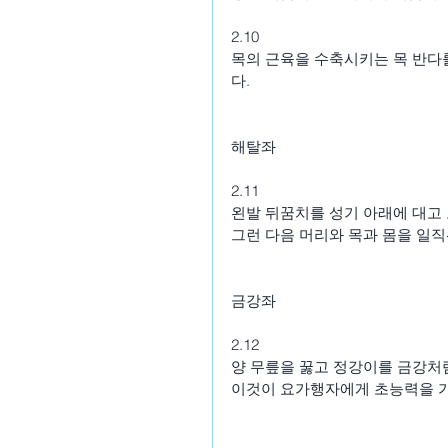
2.10
목의 근육을 수축시키는 목 반다를
다.
해탈좌
2.11
왼발 뒤꿈치를 성기 아래에 대고 
그런 다음 머리와 목과 몸을 일직
금강좌
2.12
양 무릎을 꿇고 정강이를 금강처럼
이것이 요가행자에게 초능력을 