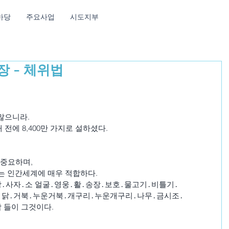
마당
주요사업
시도지부
장 - 체위법
많으니라.
전에 8,400만 가지로 설하셨다.
 중요하며,
는 인간세계에 매우 적합하다.
․사자․소 얼굴․영웅․활․송장․보호․물고기․비틀기․
․닭․거북․누운거북․개구리․누운개구리․나무․금시조․
 들이 그것이다.