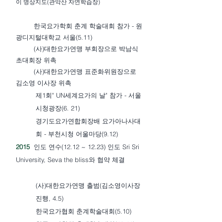
이
명상지도(관악산 자연학습장)
한국요가학회 춘계 학술대회 참가 - 원
광디지털대학교 서울(5.11)
(사)대한요가연맹 부회장으로 박남식
초대회장 위촉
(사)대한요가연맹 표준화위원장으로
김소영 이사장 위촉
제1회" UN세계요가의 날" 참가 - 서울
시청광장(6. 21)
경기도요가연합회장배 요가아나사대
회 - 부천시청 어울마당(9.12)
2015
인도 연수(12.12 ~ 12.23) 인도 Sri Sri
University, Seva the bliss와 협약 체결
(사)대한요가연맹 출범(김소영이사장
진행, 4.5)
한국요가협회 춘계학술대회(5.10)