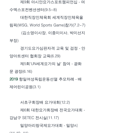
제9회 아시안요가스포트챔피언십 - 여
수엑스포컨벤션센터(9.5~8)
대한직장인체육회 세계직장인체육올
림픽(WSG, World Sports Game)참가(7.2~7)
(김소영이사장, 이종미이사, 박미선지
부장)
경기도요가심판자격 교육 및 검정 - 안
양아트센터 협회장 교육(6.29)
제5회'UN세계요가의 날' 참여 - 광화
문 광장(6.16)
2019
항일여성독립운동선열 추모차례 - 배
제어린이공원(3.1)
서초구회장배 요가대회(12.2)
제6회 대한요가회장배 전국요가대회 -
강남구 SETEC 전시실(11.17)
밀양아리랑국제요가대회 - 밀양시