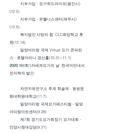
지부가입 - 요가위드라이프(용인시)
(12.5)
지부가입 - 유웰니스센터(제주시)
(12.5)
복지법인'사랑의 힘' CLC희망학교 후
원(12.14)
밀양아리랑 국제 Virtual 요가 콘퍼런
스 - 호텔아리나 경산홀(10.31~11.1)
2020
제6회'UN세계요가의 날' 한국어안내서
전자책자 발간
자연치유연구소 추계 학술제 - 동방문
화대학원대학교(11.7)
밀양아리랑 국제요가페스티벌 - 밀양
아리랑아트센터(9.28)
제7회 경기도요가회장기 요가대회 -
안양시청대강당(9.21)