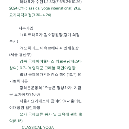
하타요가 수련1,2,3차(7.6/8.24/10.26)
2024
CYI(classical yoga international) 인도
요가자격과정(3.30~4.24)
지부가입
1) 티르타요가-김소정원장(경기 의정
부시)
2) 오치아노 아유르베다-이민재원장
(서울 용산구)
경북 국제하이웰니스 의료관광페스타
참여(10.7~9) 영덕군 고래불 국민야영장
밀양 국제요가컨퍼런스 참여(10.7) 요
가컬처타운
광화문운동회 "오늘은 명상하자, 지금
은 요가하자"(10.6)
서울시요가페스타 참여(9.9) 서울어린
이대공원 열린마당
요가 국제교류 봉사 및 교육에 관한 협
약(8.15)
CLASSICAL YOGA