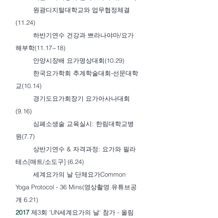
원광디지털대학교와 업무협정체결
(11.24)
하반기연수 건강과 쁘라나야마/요가
해부학(11.17~18)
안양시장배 요가명상대회(10.29)
한국요가학회 추계학술대회-선문대학
교(10.14)
경기도요가회장기 요가아사나대회
(9.16)
심폐소생술 교육실시: 한림대학교병
원(7.7)
상반기연수 & 자격과정: 요가와 필라
테스[매트/소도구] (6.24)
세계요가의 날 단체요가Common
Yoga Protocol - 36 Mins(영상촬영 유튜브공
개 6.21)
2017
제3회 'UN세계요가의 날' 참가 - 올림