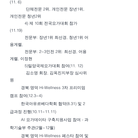
(11. 6)
단체전문 2위, 개인전문 장년1위,
개인전문 청년2위
4) 제 10회 전국요가대회 참가
(11.19)
전문부: 장년1위 최선경, 청년1위 어
용게렐,
전문부: 2~3인전 2위: 최선경, 어용
게렐, 이정현
5)밀양국제요가대회 참여(11. 12)
김소영 회장, 김옥진지부장 심사위
원
경북.영덕 Hi-Wellness 3차 프리미엄
캠프 참여(12.3~4)
한국아유르베다학회 협약(8.31) 및 2
급과정 진행(10.11~11.11)
AI 요가데이타 구축지원사업 참여 - 과
학기술부 주관(2월~12월)
경북.영덕 Hi-Wellness 페스타 참여 및